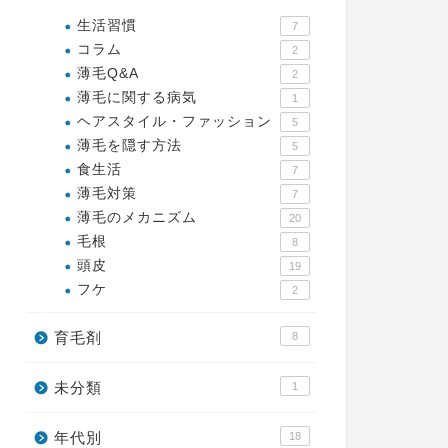
生活習慣
7
コラム
2
薄毛Q&A
2
薄毛に関する病気
1
ヘアスタイル・ファッション
5
薄毛を隠す方法
5
食生活
7
薄毛対策
7
薄毛のメカニズム
20
毛根
8
頭皮
19
フケ
2
育毛剤
8
未分類
1
年代別
18