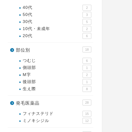
40代
2
50代
3
30代
5
10代・未成年
2
20代
6
部位別
18
つむじ
6
側頭部
1
M字
2
後頭部
1
生え際
8
発毛医薬品
28
フィナステリド
15
ミノキシジル
12