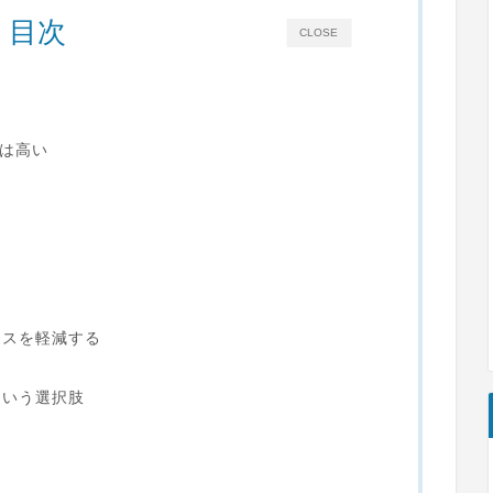
目次
CLOSE
率は高い
る
レスを軽減する
という選択肢